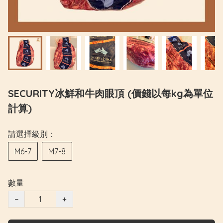
SECURITY冰鮮和牛肉眼頂 (價錢以每kg為單位
計算)
請選擇級別：
M6-7
M7-8
數量
−
+