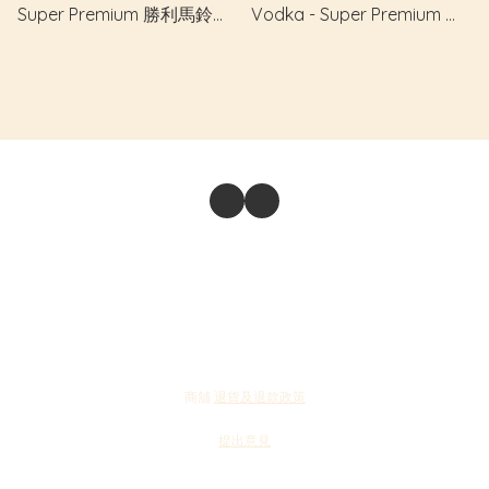
Super Premium 勝利馬鈴薯
Vodka - Super Premium 漁
伏特加 - 特級
夫之魂伏特加 - 超級優質
商舖
退貨及退款政策
提出意見