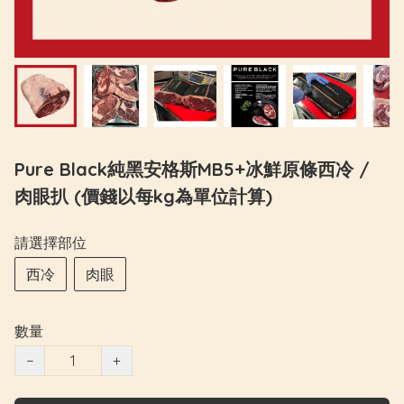
Pure Black純黑安格斯MB5+冰鮮原條西冷 /
肉眼扒 (價錢以每kg為單位計算)
請選擇部位
西冷
肉眼
數量
−
+