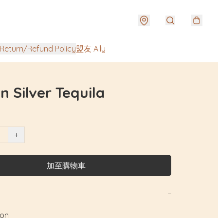
urn/Refund Policy
盟友 Ally
n Silver Tequila
+
加至購物車
−
n
