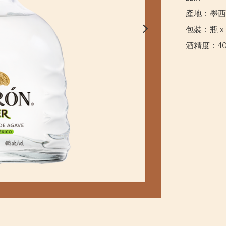
產地：墨西
包裝：瓶 x 7
酒精度：4