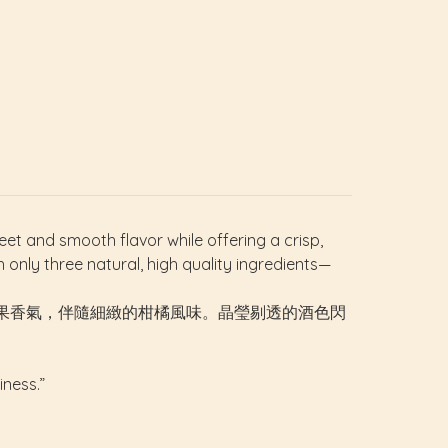
weet and smooth flavor while offering a crisp,
 only three natural, high quality ingredients—
果香氣，伴隨細緻的柑橘風味。晶瑩剔透的酒色閃
iness.”