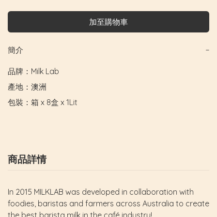
加至購物車
簡介
−
品牌：Milk Lab

產地：澳洲

包裝：箱 x 8盒 x 1Lit
商品詳情
In 2015 MILKLAB was developed in collaboration with
foodies, baristas and farmers across Australia to create
the best barista milk in the café industry!