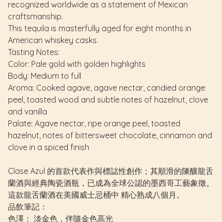
recognized worldwide as a statement of Mexican
craftsmanship.
This tequila is masterfully aged for eight months in
American whiskey casks.
Tasting Notes:
Color: Pale gold with golden highlights
Body: Medium to full
Aroma: Cooked agave, agave nectar, candied orange
peel, toasted wood and subtle notes of hazelnut, clove
and vanilla
Palate: Agave nectar, ripe orange peel, toasted
hazelnut, notes of bittersweet chocolate, cinnamon and
clove in a spiced finish
Clase Azul 的首款代表作與標誌性創作；其順滑的陳釀龍舌
蘭酒與經典陶瓷酒瓶，已成為全球公認的墨西哥工藝象徵。
這款龍舌蘭酒在美國威士忌桶中 精心熟成八個月。
品飲筆記：
色澤： 淡金色，伴隨金色高光