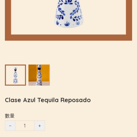
Clase Azul Tequila Reposado
數量
−
+