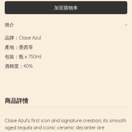
加至購物車
簡介
−
品牌：Clase Azul

產地：墨西哥

包裝：瓶 x 750ml

酒精度：40%
商品詳情
Clase Azul’s first icon and signature creation; its smooth
aged tequila and iconic ceramic decanter are