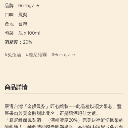
品牌：Bunnyville

口味：鳳梨

產地：台灣

包裝：瓶 x 100ml

酒精度：20%
兔兔酒
龐尼維爾
Bunnyville
商品詳情
嚴選台灣「金鑽鳳梨」匠心釀製——此品種以碩大果芯、豐
厚果肉與黃金酸甜比聞名，正是釀酒絕佳之選。
「龐尼維爾鳳梨酒」（酒精濃度20%）完美封存鮮切鳳梨的
酸甜活力，純飲時能感受飽滿果香，亦能自由調配成各式創