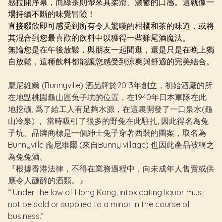
感拉開序幕，而綠茶則帶來其柔滑、濃鬱的口感。這就像一
場持續不斷的味覺冒險！
直接啜飲即可感受到所有令人驚嘆的柑橘和茶的味道，或將
其混合到您最喜歡的飲料中以獲得一些雞尾酒魔法。
無論您是在午後放鬆，與朋友一起閒逛，還是只是在晚上獨
自放鬆，這種飲料都能讓您感受到涼爽與舒適的完美結合。
龐尼維爾 (Bunnyville) 酒品牌於2013年創立，初始酒廠的所
在地點桃園龜山區兔子坑的位置，在1940年日本軍隊在此
地挖礦, 爲了給工人有足夠水源，在這裏開發了一口泉水(龜
山冷泉) ， 當時吸引了很多的野兔在此駐扎, 因此得名為兔
子坑。品牌商標是一個紳士兔子穿著西裝的圖案，取名為
Bunnyville 龐尼維爾 (來自Bunny village) 也因此產品被稱之
為兔兔酒。
『根據香港法律，不得在業務過程中，向未成年人售賣或供
應令人醺醉的酒類。』
“ Under the law of Hong Kong, intoxicating liquor must
not be sold or supplied to a minor in the course of
business.”