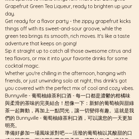
Grapefruit Green Tea Liqueur, ready to brighten up your
day.
Get ready for a flavor party - the zippy grapefruit kicks
things off with its sweet-and-sour groove, while the
green tea brings its smooth, rich moves. It's like a taste
adventure that keeps on going!
Sip it straight up to catch all those awesome citrus and
tea flavors, or mix it into your favorite drinks for some
cocktail magic.
Whether you're chilling in the afternoon, hanging with
friends, or just unwinding solo at night, this drink's got
you covered with the perfect mix of cool and cozy vibes.
Bunnyville - 葡萄柚綠茶利口酒 - 每一口都是濃鬱的柑橘味
與柔滑的茶味的完美結合！想像一下：新鮮的葡萄柚與甜綠
茶一起舞動，再加上一點閃光，讓一切變得有趣。這就是我
們的 Bunnyville - 葡萄柚綠茶利口酒，可以讓您的一天更加
明亮。
準備好參加一場風味派對吧——活潑的葡萄柚以其酸甜的口