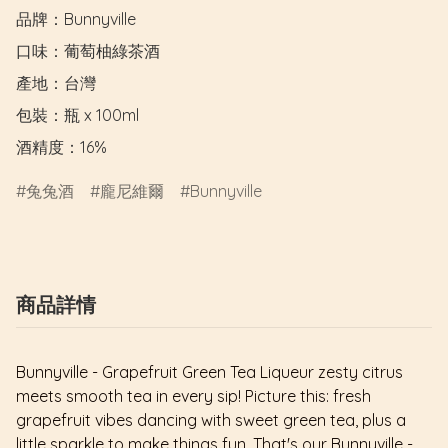
品牌：Bunnyville

口味：葡萄柚綠茶酒

產地：台灣

包裝：瓶 x 100ml

酒精度：16%
兔兔酒
龐尼維爾
Bunnyville
商品詳情
Bunnyville - Grapefruit Green Tea Liqueur zesty citrus
meets smooth tea in every sip! Picture this: fresh
grapefruit vibes dancing with sweet green tea, plus a
little sparkle to make things fun. That's our Bunnyville -