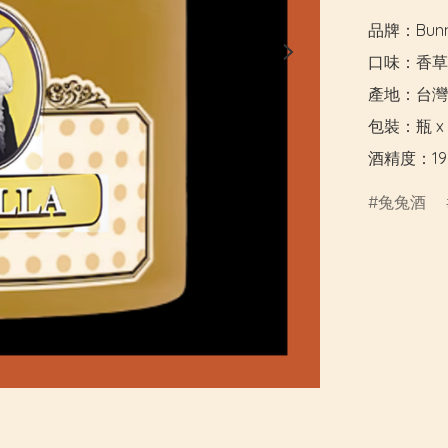
品牌：Bunnyv
口味：香草

產地：台灣

包裝：瓶 x 1
酒精度：19
兔兔酒