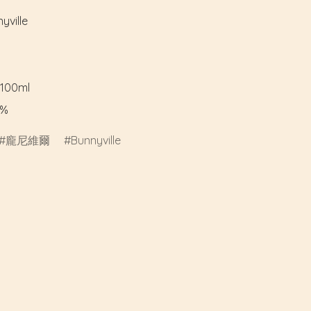
ille

00ml

%
龐尼維爾
Bunnyville