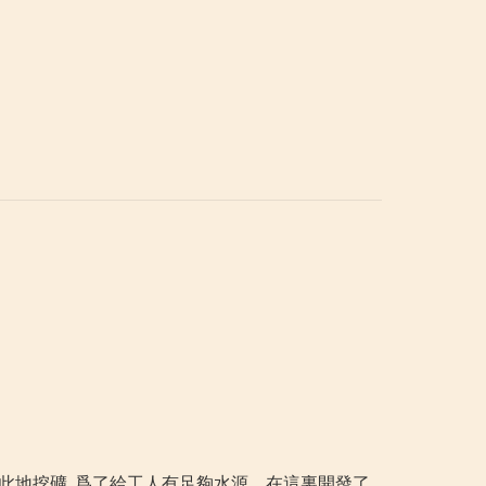
軍隊在此地挖礦, 爲了給工人有足夠水源，在這裏開發了