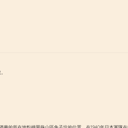
取。
年創立，初始酒廠的所在地點桃園龜山區兔子坑的位置，在1940年日本