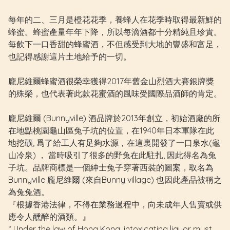
每年的二、三月是橙花花季，養蜂人在花季時取得最新鮮的
蜂蜜。蜂蜜產量年年下降，所以每滴酒都十分精純且珍貴。
每飲下一口香甜的蜂蜜酒，不但感受到大地的豐盛和富足，
也記得感謝這片土地給予的一切。
龐尼維爾蜂蜜酒很榮幸獲得2017年舊金山烈酒大賽銀牌獎
的殊榮，也代表著此款花蜜酒的風味受國際品酒師的肯定。
龐尼維爾 (Bunnyville) 酒品牌於2013年創立，初始酒廠的所
在地點桃園龜山區兔子坑的位置，在1940年日本軍隊在此
地挖礦, 爲了給工人有足夠水源，在這裏開發了一口泉水(龜
山冷泉) ， 當時吸引了很多的野兔在此駐扎, 因此得名為兔
子坑。品牌商標是一個紳士兔子穿著西裝的圖案，取名為
Bunnyville 龐尼維爾 (來自Bunny village) 也因此產品被稱之
為兔兔酒。
『根據香港法律，不得在業務過程中，向未成年人售賣或供
應令人醺醉的酒類。』
“ Under the law of Hong Kong, intoxicating liquor must