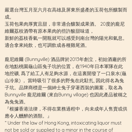
嚴選台灣五月至六月在高雄及屏東所盛產的玉荷包所釀製而
成。
玉荷包果肉厚實且甜，非常適合釀製成果酒。 20度的龐尼
維爾荔枝酒帶有原本果肉的些許酸甜味道，
新鮮的荔枝香氣一開瓶就可以感受到南台灣的陽光和氣息。
適合拿來純飲，也可調飲成各種雞尾酒。
龐尼維爾 (Bunnyville) 酒品牌於2013年創立，初始酒廠的所
在地點桃園龜山區兔子坑的位置，在1940年日本軍隊在此
地挖礦, 爲了給工人有足夠水源，在這裏開發了一口泉水(龜
山冷泉) ， 當時吸引了很多的野兔在此駐扎, 因此得名為兔
子坑。品牌商標是一個紳士兔子穿著西裝的圖案，取名為
Bunnyville 龐尼維爾 (來自Bunny village) 也因此產品被稱之
為兔兔酒。
『根據香港法律，不得在業務過程中，向未成年人售賣或供
應令人醺醉的酒類。』
“ Under the law of Hong Kong, intoxicating liquor must
not be sold or supplied to a minor in the course of