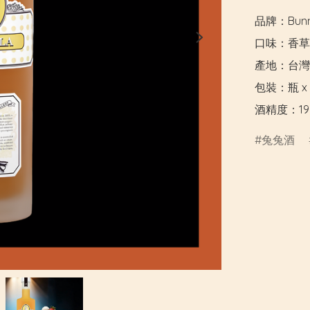
品牌：Bunnyv
口味：香草

產地：台灣

包裝：瓶 x 7
酒精度：19
兔兔酒