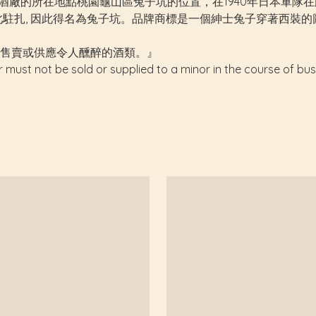
年創立，初始酒廠的所在地點桃園龜山區兔子坑的位置，在1940年日本
扎, 因此得名為兔子坑。品牌商標是一個紳士兔子穿著西裝的圖案，取名為
售賣或供應令人醺醉的酒類。』
r must not be sold or supplied to a minor in the course of bus