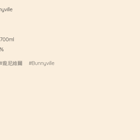
ille

00ml

%
龐尼維爾
Bunnyville