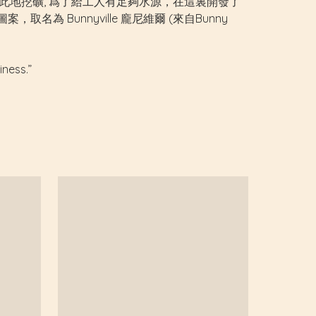
軍隊在此地挖礦, 爲了給工人有足夠水源，在這裏開發了
 Bunnyville 龐尼維爾 (來自Bunny
iness.”