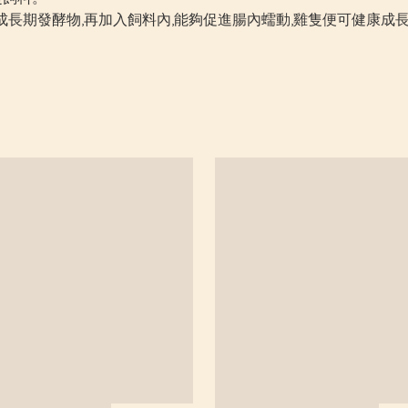
成長期發酵物,再加入飼料內,能夠促進腸內蠕動,雞隻便可健康成