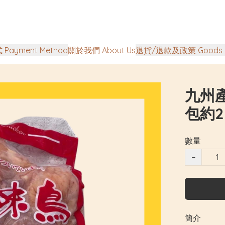
Payment Method
關於我們 About Us
退貨/退款及政策 Goods Ret
九州產
包約2
數量
−
簡介