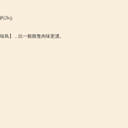
約2kg

味鳥】，比一般雞隻肉味更濃。