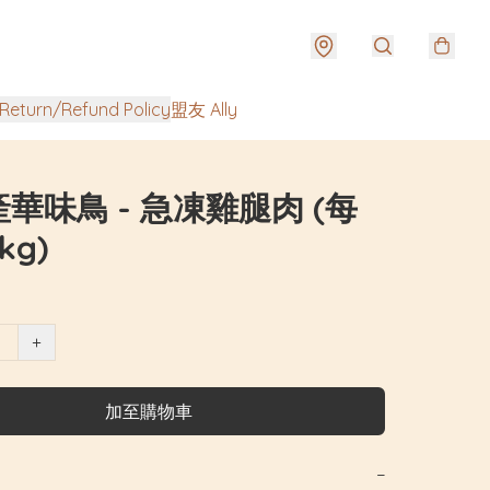
urn/Refund Policy
盟友 Ally
華味鳥 - 急凍雞腿肉 (每
kg)
+
加至購物車
−