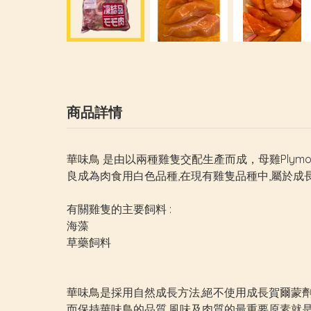
商品詳情
華味鳥 是由以兩種雞隻交配生產而成，母雞Plymo
良成為肉食用白色品種,在現有雞隻品種中,屬於成
有關雞隻的主要飼料 :
海藻
草藥飼料
華味鳥是採用自然成長方法,絕不使用成長賀爾蒙
而保持華味鳥的品質,風味及肉質的最重要原素就