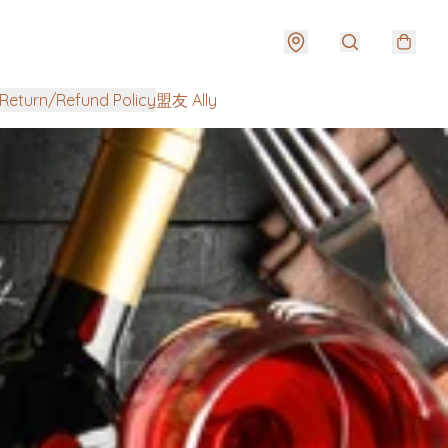
urn/Refund Policy
盟友 Ally